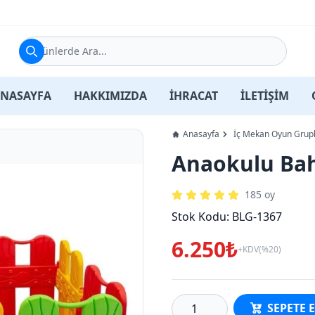
Ürünlerde Ara...
NASAYFA
HAKKIMIZDA
İHRACAT
İLETİŞİM
Anasayfa
İç Mekan Oyun Grupl
Anaokulu Bah
185
oy
Stok Kodu:
BLG-1367
6.250₺
+KDV(%20)
SEPETE 