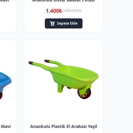
1.400₺
+KDV(%20)
Sepete Ekle
ı Mavi
Anaokulu Plastik El Arabası Yeşil