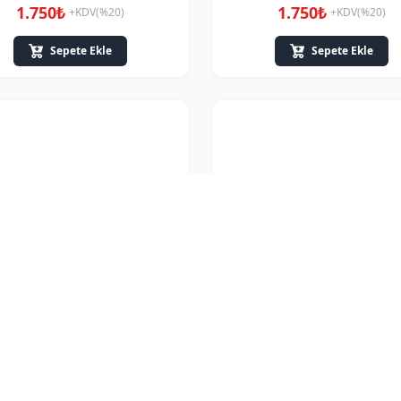
1.750₺
1.750₺
+KDV(%20)
+KDV(%20)
Sepete Ekle
Sepete Ekle
kulu Plastik El Arabası Sarı
Anaokulu Plastik Kaydır
1.750₺
3.150₺
+KDV(%20)
+KDV(%20)