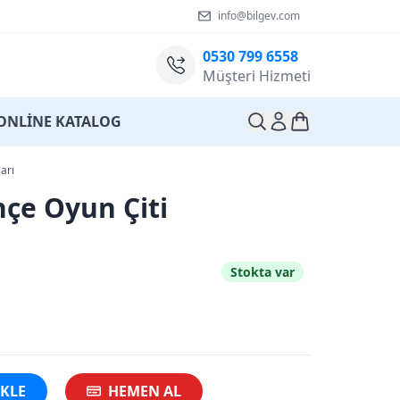
info@bilgev.com
0530 799 6558
Müşteri Hizmeti
ONLİNE KATALOG
arı
çe Oyun Çiti
Stokta var
EKLE
HEMEN AL