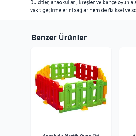
Bu çitler, anaokulları, kreşler ve bahçe oyun al
vakit geçirmelerini sağlar hem de fiziksel ve so
Benzer Ürünler
Anaokulu Plastik Oyun Çiti
A