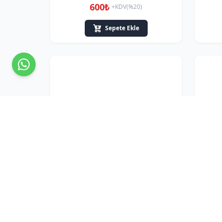
600₺
+KDV(%20)
Sepete Ekle
Anaokulu Plastik El Arabası Turkuaz
Anao
1.750₺
+KDV(%20)