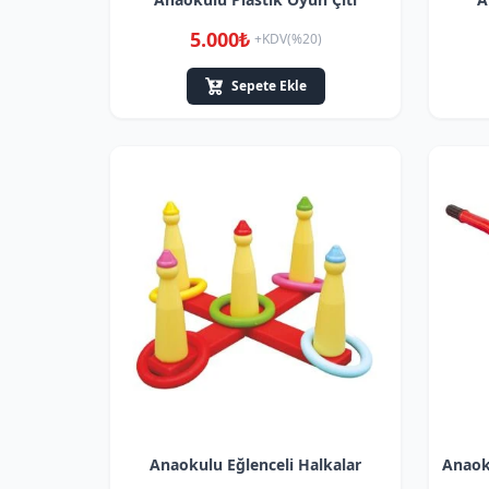
5.000₺
+KDV(%20)
Sepete Ekle
Anaokulu Eğlenceli Halkalar
Anaoku