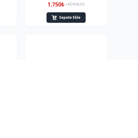
1.750₺
+KDV(%20)
Sepete Ekle
ak
Anaokulu Kaydıraklı Salıncak Set A
11.000₺
+KDV(%20)