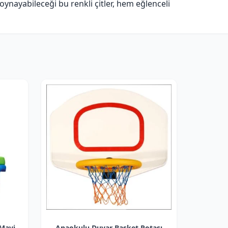
 oynayabileceği bu renkli çitler, hem eğlenceli
 Mavi
Anaokulu Duvar Basket Potası