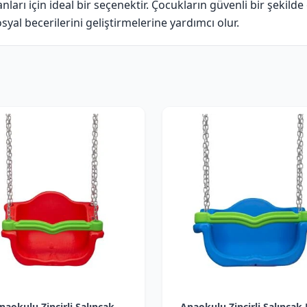
anları için ideal bir seçenektir. Çocukların güvenli bir şekilde
syal becerilerini geliştirmelerine yardımcı olur.
naokulu Zincirli Salıncak
Anaokulu Zincirli Salıncak